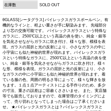
在庫数
SOLD OUT
θGLASS[シータグラス] パイレックスガラスボールペン。有
機的なラインと、程よい重さが手に馴染みます。 先端部分
より芯の交換可能です。 パイレックスガラスという特殊な
ガラスに、2500℃以上という高温の炎を使い、純金・銀等
を気化させながらガラスに吹き付け、様々な形、模様を表
現。ガラスの屈折と光の反射により、小さなガラスの中に
小宇宙にも似た神秘的世界が現れます。パイレックスガラ
スという特殊なガラスに、2500℃以上という高温の炎を使
い、純金・銀等を気化させながらガラスに吹き付け、様々
な形、模様を表現。ガラスの屈折と光の反射により、小さ
なガラスの中に小宇宙にも似た神秘的世界が現れます。着
ている服の色、周囲の明るさ等によって、様々な輝きを放
ちます。１点１点アーティストによる手作りのため、多少
の寸法、重さの誤差はご容赦くささいませ。 また、実店舗
等でも販売しておりますので、在庫管理のタイミングによ
って、売り切れとなってしまった場合はご了承くださいま
せ。 ★パイレックスガラスとは？パイレックスガラスと