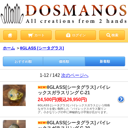
カート
ログイン
検索
ホーム
＞
θGLASS [シータグラス]
おすすめ順
価格順
新着順
1-12 / 142
次のページへ
θGLASS[シータグラス] パイレ
ックスガラスリング C-21
24,500円(税込26,950円)
θGLASS [シータグラス] パイレックスガラスという特殊
なガラスを使い制作した「パイレックスガラス製リン
グ」小さなリングの中に神秘的な小宇宙が広がります。
θGLASS[シータグラス] パイレ