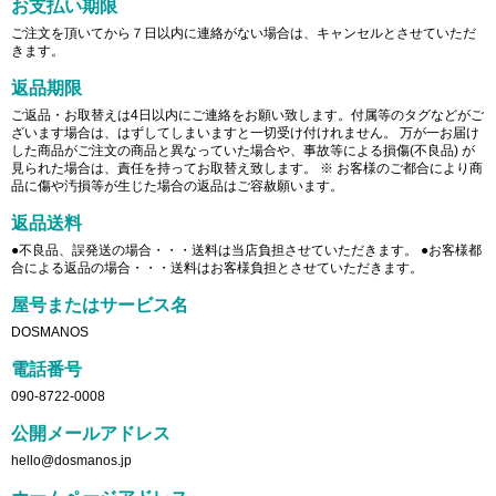
お支払い期限
ご注文を頂いてから７日以内に連絡がない場合は、キャンセルとさせていただ
きます。
返品期限
ご返品・お取替えは4日以内にご連絡をお願い致します。付属等のタグなどがご
ざいます場合は、はずしてしまいますと一切受け付けれません。 万が一お届け
した商品がご注文の商品と異なっていた場合や、事故等による損傷(不良品) が
見られた場合は、責任を持ってお取替え致します。 ※ お客様のご都合により商
品に傷や汚損等が生じた場合の返品はご容赦願います。
返品送料
●不良品、誤発送の場合・・・送料は当店負担させていただきます。 ●お客様都
合による返品の場合・・・送料はお客様負担とさせていただきます。
屋号またはサービス名
DOSMANOS
電話番号
090-8722-0008
公開メールアドレス
hello@dosmanos.jp