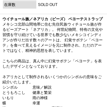
在庫数
SOLD OUT
ウイチョール族／ネアリカ（ビーズ） ペヨーテストラップ
メキシコ北部山間地帯に住む先住民族ウィチョール族が作
るビーズアート「ネアリカ」。 何世紀物間、特有の文化や
習慣を守り続けている世界でも数少ないメキシコインディ
アンが作りだ出す数々のアートは、 幻覚サボテン「ペヨー
テ」を食べて見えるイメージを元に制作され、ただのアー
トではなく、精神的思想を表しています。
こちらの商品は、真ん中に幻覚サボテン「ペヨーテ」を表
したデザインとなっております。
ネアリカとして制作されるいくつかのシンボルの意味をご
紹介いたします。
シンボル
意味／解説
とうもろこし
健康と繁栄
いもり
雨の神様
蝶
幸運