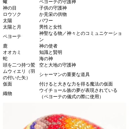
蠍
ペヨーテの守護神
神の目
子供の守護神
ロウソク
か見栄の供物
太陽
パワー
太陽と月
男性と女性
神聖なる物／神々とのコミュニケーショ
ペヨーテ
ン
鹿
神の使者
オオカミ
知識と賢明
蛇
海の神
頭を二つ持つ鷲
空と大地の守護神
ムウィエリ（羽
シャーマンの重要な道具
の付いた矢）
仮面
付けると大きな力を得る魔法の仮面
ウイチョール族の夢が表現されている
織物
（ペヨーテの儀式の際に使用）