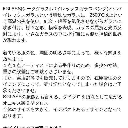
θGLASS[シータグラス] パイレックスガラスペンダント パ
イレックスガラスという特殊なガラスに、2500℃以上とい
う高温の炎を使い、純金・銀等を気化させながらガラスに
吹き付け、様々な形、模様を表現。ガラスの屈折と光の反
射により、小さなガラスの中に小宇宙にも似た神秘的世界
が現れます。
着ている服の色、周囲の明るさ等によって、様々な輝きを
放ちます。
１点１点アーティストによる手作りのため、多少の寸法、
重さの誤差はご容赦くささいませ。
また、実店舗等でも販売しておりますので、在庫管理のタ
イミングによって、売り切れとなってしまった場合はご了
承くださいませ。
ΘGLASSの象徴とも言える、ダイクロを頂点として広がる
オニキス製９型クロス。
全体のサイズも大きく、インパクトあるデザインとなって
おります。