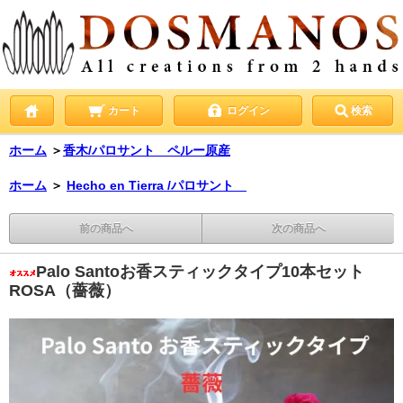
カート
ログイン
検索
ホーム
＞
香木/パロサント ペルー原産
ホーム
＞
Hecho en Tierra /パロサント
前の商品へ
次の商品へ
Palo Santoお香スティックタイプ10本セット
ROSA（薔薇）