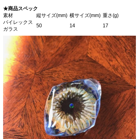
★商品スペック
素材
縦サイズ(mm)
横サイズ(mm)
重さ(g)
パイレックス
50
14
17
ガラス